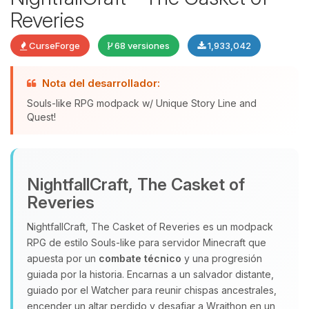
Reveries
CurseForge
68 versiones
1,933,042
Nota del desarrollador:
Souls-like RPG modpack w/ Unique Story Line and
Quest!
Yupi, por fin alguien con quien
hablar! Soy Choupy, tu pequeno
NightfallCraft, The Casket of
asistente de BoxToPlay. Cuentame
Reveries
que necesitas y moveré mis
pequenos circuitos para ayudarte.
NightfallCraft, The Casket of Reveries es un modpack
RPG de estilo Souls‑like para servidor Minecraft que
07/08/2026 03:26
apuesta por un
combate técnico
y una progresión
guiada por la historia. Encarnas a un salvador distante,
guiado por el Watcher para reunir chispas ancestrales,
encender un altar perdido y desafiar a Wraithon en un