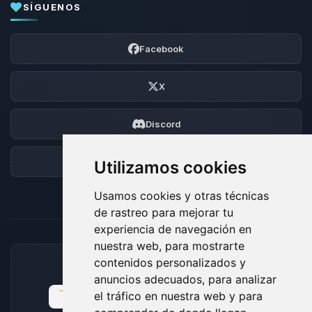
SÍGUENOS
Facebook
X
Discord
Foro
Utilizamos cookies
Usamos cookies y otras técnicas
de rastreo para mejorar tu
experiencia de navegación en
nuestra web, para mostrarte
contenidos personalizados y
MÉTODOS DE PAGO ACEPTADOS
anuncios adecuados, para analizar
el tráfico en nuestra web y para