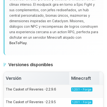
clímax intenso. El modpack gira en torno a Epic Fight y
sus complementos, con jefes rediseñados, un hub
central personalizado, biomas únicos, mazmorras y
dimensiones inspiradas en Cataclysm. Misiones,
diálogos con NPC y recompensas de logros construyen
una experiencia cercana a un action RPG, perfecta para
disfrutar en un servidor Minecraft alojado con
BoxToPlay
.
Versiones disponibles
Versión
Minecraft
A
The Casket of Reveries -2.2.9.6
1.20.1 - Forge
The Casket of Reveries -2.2.9.5
1.20.1 - Forge