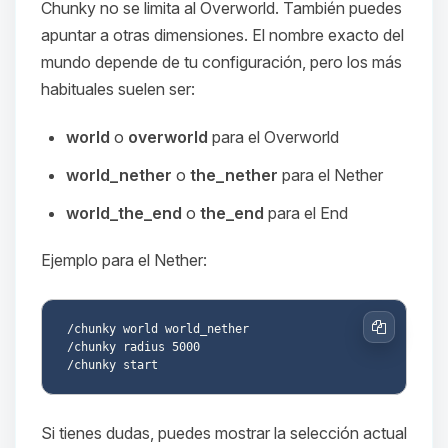
hablar! Soy Choupy, tu pequeno
Chunky no se limita al Overworld. También puedes
asistente de BoxToPlay. Cuentame
apuntar a otras dimensiones. El nombre exacto del
que necesitas y moveré mis
mundo depende de tu configuración, pero los más
pequenos circuitos para ayudarte.
habituales suelen ser:
09/08/2026 05:32
world
o
overworld
para el Overworld
world_nether
o
the_nether
para el Nether
world_the_end
o
the_end
para el End
Ejemplo para el Nether:
/chunky world world_nether

Copiar
/chunky radius 5000

Si tienes dudas, puedes mostrar la selección actual