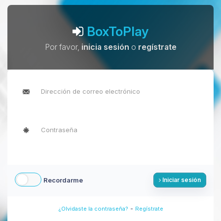
BoxToPlay
Por favor,
inicia sesión
o
regístrate
Recordarme
Iniciar sesión
-
¿Olvidaste la contraseña?
Regístrate