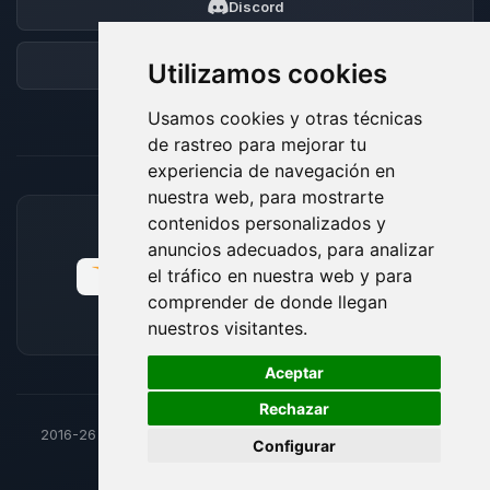
Discord
Foro
Utilizamos cookies
Usamos cookies y otras técnicas
de rastreo para mejorar tu
experiencia de navegación en
nuestra web, para mostrarte
contenidos personalizados y
MÉTODOS DE PAGO ACEPTADOS
anuncios adecuados, para analizar
el tráfico en nuestra web y para
comprender de donde llegan
nuestros visitantes.
🍪
Aceptar
Rechazar
2016-26
© BoxToPlay - Todos los derechos reservados por
Configurar
ByteLogic