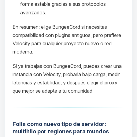
forma estable gracias a sus protocolos
avanzados.
En resumen: elige BungeeCord si necesitas
compatibilidad con plugins antiguos, pero prefiere
Velocity para cualquier proyecto nuevo o red
moderna.
Si ya trabajas con BungeeCord, puedes crear una
Yupi, por fin alguien con quien
instancia con Velocity, probarla bajo carga, medir
hablar! Soy Choupy, tu pequeno
latencias y estabilidad, y después elegir el proxy
asistente de BoxToPlay. Cuentame
que mejor se adapte a tu comunidad.
que necesitas y moveré mis
pequenos circuitos para ayudarte.
07/08/2026 06:46
Folia como nuevo tipo de servidor:
multihilo por regiones para mundos