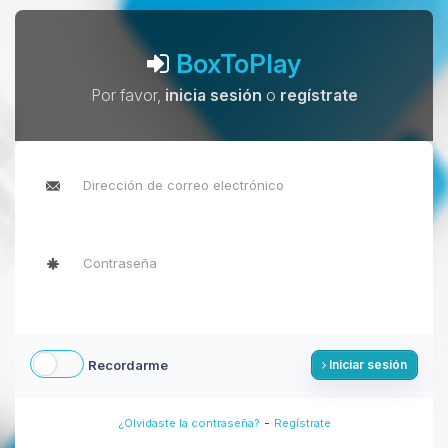
BoxToPlay
Por favor,
inicia sesión
o
regístrate
Recordarme
Iniciar sesión
-
¿Olvidaste la contraseña?
Regístrate