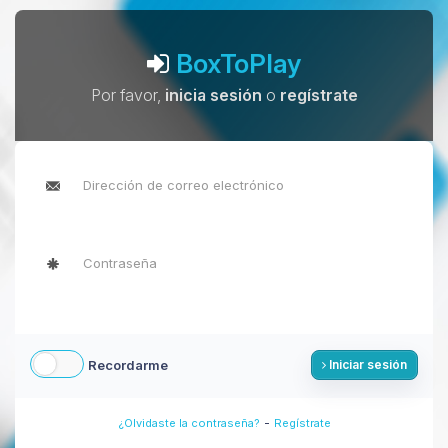
BoxToPlay
Por favor,
inicia sesión
o
regístrate
Recordarme
Iniciar sesión
-
¿Olvidaste la contraseña?
Regístrate