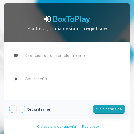
BoxToPlay
Por favor,
inicia sesión
o
regístrate
Recordarme
Iniciar sesión
-
¿Olvidaste la contraseña?
Regístrate