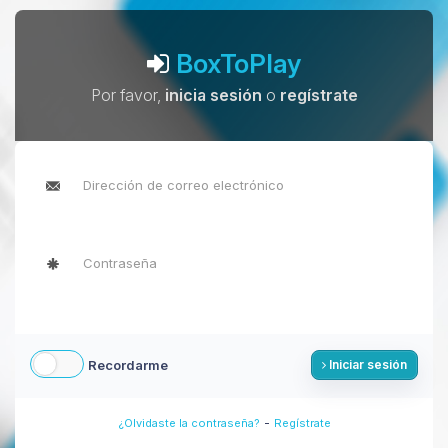
BoxToPlay
Por favor,
inicia sesión
o
regístrate
Recordarme
Iniciar sesión
-
¿Olvidaste la contraseña?
Regístrate