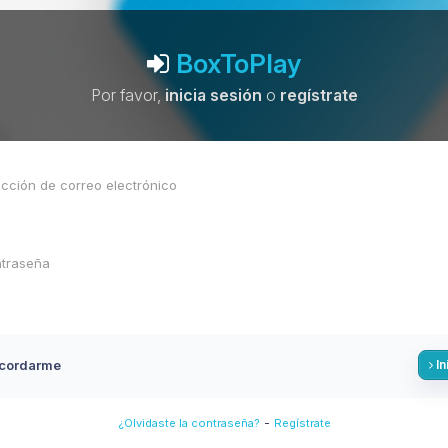
BoxToPlay
Por favor,
inicia sesión
o
regístrate
cordarme
In
-
¿Olvidaste la contraseña?
Regístrate