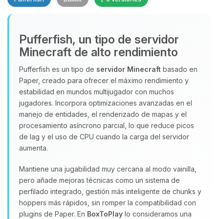
Pufferfish, un tipo de servidor
Minecraft de alto rendimiento
Yupi, por fin alguien con quien
Pufferfish es un tipo de
servidor Minecraft
basado en
hablar! Soy Choupy, tu pequeno
Paper, creado para ofrecer el máximo rendimiento y
asistente de BoxToPlay. Cuentame
que necesitas y moveré mis
estabilidad en mundos multijugador con muchos
pequenos circuitos para ayudarte.
jugadores. Incorpora optimizaciones avanzadas en el
manejo de entidades, el renderizado de mapas y el
07/08/2026 04:34
procesamiento asíncrono parcial, lo que reduce picos
de lag y el uso de CPU cuando la carga del servidor
aumenta.
Mantiene una jugabilidad muy cercana al modo vainilla,
pero añade mejoras técnicas como un sistema de
perfilado integrado, gestión más inteligente de chunks y
hoppers más rápidos, sin romper la compatibilidad con
plugins de Paper. En
BoxToPlay
lo consideramos una