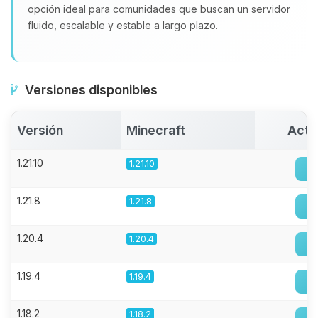
opción ideal para comunidades que buscan un servidor
fluido, escalable y estable a largo plazo.
Versiones disponibles
Versión
Minecraft
Acti
1.21.10
1.21.10
1.21.8
1.21.8
1.20.4
1.20.4
1.19.4
1.19.4
1.18.2
1.18.2