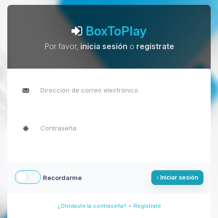
BoxToPlay
Por favor,
inicia sesión
o
regístrate
Recordarme
Iniciar sesión
-
¿Olvidaste la contraseña?
Regístrate