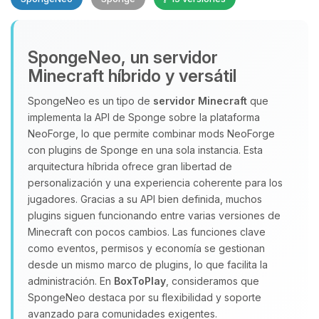
SpongeNeo, un servidor
Minecraft híbrido y versátil
SpongeNeo es un tipo de
servidor Minecraft
que
implementa la API de Sponge sobre la plataforma
Yupi, por fin alguien con quien
NeoForge, lo que permite combinar mods NeoForge
hablar! Soy Choupy, tu pequeno
con plugins de Sponge en una sola instancia. Esta
asistente de BoxToPlay. Cuentame
arquitectura híbrida ofrece gran libertad de
que necesitas y moveré mis
personalización y una experiencia coherente para los
pequenos circuitos para ayudarte.
jugadores. Gracias a su API bien definida, muchos
08/08/2026 14:27
plugins siguen funcionando entre varias versiones de
Minecraft con pocos cambios. Las funciones clave
como eventos, permisos y economía se gestionan
desde un mismo marco de plugins, lo que facilita la
administración. En
BoxToPlay
, consideramos que
SpongeNeo destaca por su flexibilidad y soporte
avanzado para comunidades exigentes.