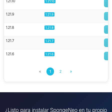
1.21.10
1.21.10
1.21.9
1.21.9
1.21.8
1.21.8
1.21.7
1.21.7
1.21.6
1.21.6
«
1
2
»
¿Listo para instalar SpongeNeo en tu propio