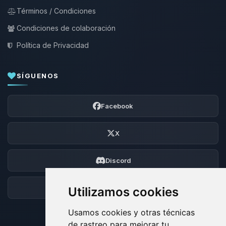
Términos / Condiciones
Condiciones de colaboración
Política de Privacidad
SÍGUENOS
Facebook
X
Discord
Foro
Utilizamos cookies
Usamos cookies y otras técnicas
de rastreo para mejorar tu