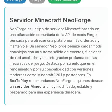
Servidor Minecraft NeoForge
NeoForge es un tipo de servidor Minecraft basado en
una bifurcación comunitaria de la API de mods Forge,
pensada para ofrecer una plataforma más ordenada y
Yupi, por fin alguien con quien
hablar! Soy Choupy, tu pequeno
mantenible. Un servidor NeoForge permite cargar mods
asistente de BoxToPlay. Cuentame
complejos con un sistema sólido de eventos, funciones
que necesitas y moveré mis
de red ampliadas y una integración profunda con las
pequenos circuitos para ayudarte.
mecánicas del juego. Destaca por su enfoque en el
rendimiento y por su compatibilidad con versiones
08/08/2026 06:47
modernas como Minecraft 1.20.1 y posteriores. En
BoxToPlay
recomendamos NeoForge a quienes desean
un
servidor Minecraft
muy modificado, estable y
preparado para una experiencia duradera.