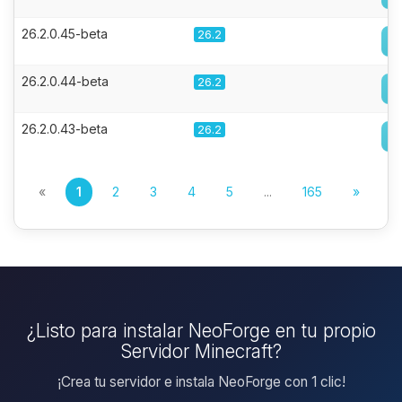
26.2.0.45-beta
26.2
26.2.0.44-beta
26.2
26.2.0.43-beta
26.2
«
1
2
3
4
5
...
165
»
¿Listo para instalar NeoForge en tu propio
Servidor Minecraft?
¡Crea tu servidor e instala NeoForge con 1 clic!