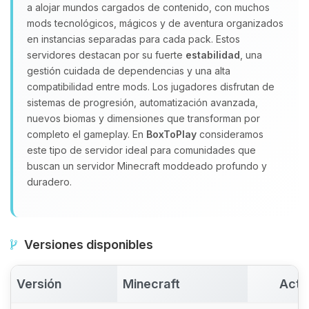
a alojar mundos cargados de contenido, con muchos
Yupi, por fin alguien con quien
mods tecnológicos, mágicos y de aventura organizados
hablar! Soy Choupy, tu pequeno
en instancias separadas para cada pack. Estos
asistente de BoxToPlay. Cuentame
servidores destacan por su fuerte
estabilidad
, una
que necesitas y moveré mis
gestión cuidada de dependencias y una alta
pequenos circuitos para ayudarte.
compatibilidad entre mods. Los jugadores disfrutan de
09/08/2026 16:53
sistemas de progresión, automatización avanzada,
nuevos biomas y dimensiones que transforman por
completo el gameplay. En
BoxToPlay
consideramos
este tipo de servidor ideal para comunidades que
buscan un servidor Minecraft moddeado profundo y
duradero.
Versiones disponibles
Versión
Minecraft
Acti