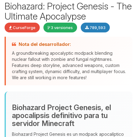
Biohazard: Project Genesis - The
Ultimate Apocalypse
CurseForge
3 versiones
789,593
Nota del desarrollador:
Yupi, por fin alguien con quien
A groundbreaking apocalyptic modpack blending
hablar! Soy Choupy, tu pequeno
nuclear fallout with zombie and fungal nightmares.
asistente de BoxToPlay. Cuentame
Features deep storyline, advanced weapons, custom
que necesitas y moveré mis
crafting system, dynamic difficulty, and multiplayer focus.
We are still working in more features!
pequenos circuitos para ayudarte.
07/08/2026 11:54
Biohazard Project Genesis, el
apocalipsis definitivo para tu
servidor Minecraft
Biohazard Project Genesis es un modpack apocalíptico