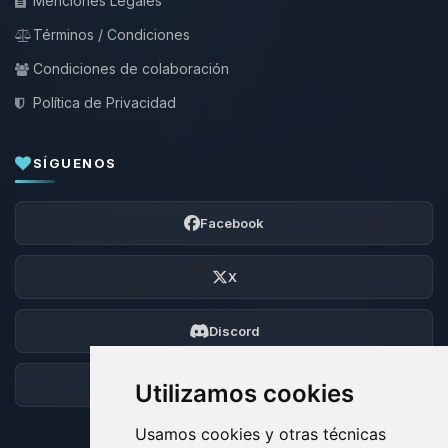
Menciones Legales
Términos / Condiciones
Condiciones de colaboración
Política de Privacidad
SÍGUENOS
Facebook
X
Discord
Foro
Utilizamos cookies
Usamos cookies y otras técnicas