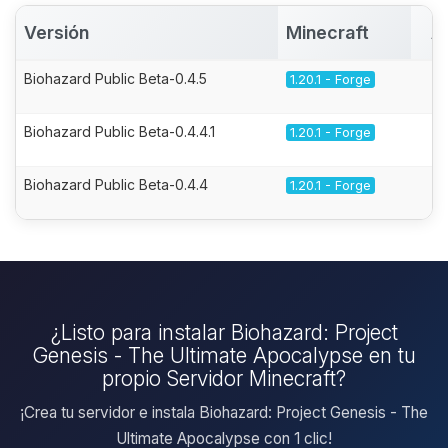
Versión
Minecraft
A
Biohazard Public Beta-0.4.5
1.20.1 - Forge
Biohazard Public Beta-0.4.4.1
1.20.1 - Forge
Biohazard Public Beta-0.4.4
1.20.1 - Forge
¿Listo para instalar Biohazard: Project
Genesis - The Ultimate Apocalypse en tu
propio Servidor Minecraft?
¡Crea tu servidor e instala Biohazard: Project Genesis - The
Ultimate Apocalypse con 1 clic!