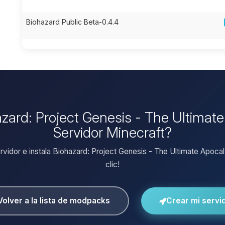
Biohazard Public Beta-0.4.4
hazard: Project Genesis - The Ultimat
Servidor Minecraft?
ervidor e instala Biohazard: Project Genesis - The Ultimate Apoca
clic!
Volver a la lista de modpacks
Crear mi servi