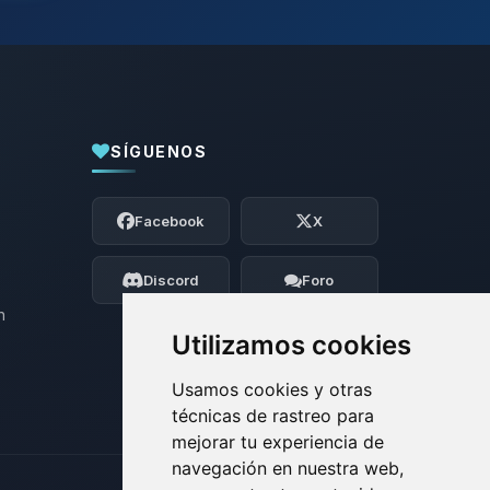
SÍGUENOS
Yupi, por fin alguien con quien hablar!
Soy Choupy, tu pequeno asistente de
Facebook
X
BoxToPlay. Cuentame que necesitas y
moveré mis pequenos circuitos para
ayudarte.
Discord
Foro
09/08/2026 13:46
n
Utilizamos cookies
Usamos cookies y otras
técnicas de rastreo para
mejorar tu experiencia de
navegación en nuestra web,