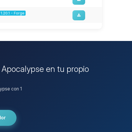
1.20.1 - Forge
e Apocalypse en tu propio
lypse con 1
dor