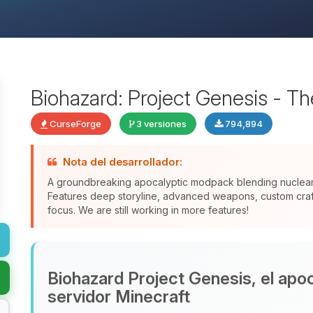
Biohazard: Project Genesis - T
CurseForge
3 versiones
794,894
Nota del desarrollador:
A groundbreaking apocalyptic modpack blending nuclear f
Features deep storyline, advanced weapons, custom crafti
focus. We are still working in more features!
Biohazard Project Genesis, el apoca
servidor Minecraft