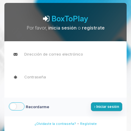
BoxToPlay
Por favor,
inicia sesión
o
regístrate
Recordarme
Iniciar sesión
-
¿Olvidaste la contraseña?
Regístrate