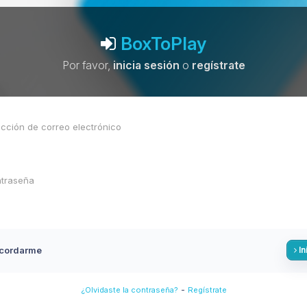
BoxToPlay
Por favor,
inicia sesión
o
regístrate
cordarme
In
-
¿Olvidaste la contraseña?
Regístrate