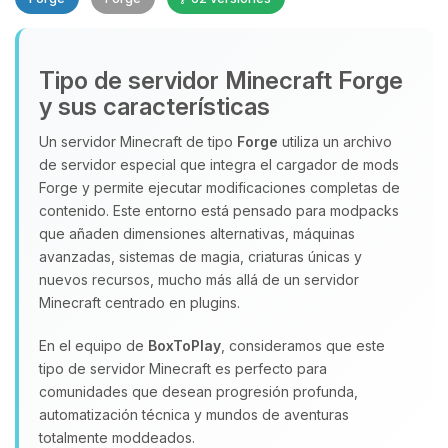
Tipo de servidor Minecraft Forge
y sus características
Un servidor Minecraft de tipo
Forge
utiliza un archivo
de servidor especial que integra el cargador de mods
Yupi, por fin alguien con quien
Forge y permite ejecutar modificaciones completas de
hablar! Soy Choupy, tu pequeno
contenido. Este entorno está pensado para modpacks
asistente de BoxToPlay. Cuentame
que añaden dimensiones alternativas, máquinas
que necesitas y moveré mis
avanzadas, sistemas de magia, criaturas únicas y
pequenos circuitos para ayudarte.
nuevos recursos, mucho más allá de un servidor
06/08/2026 16:19
Minecraft centrado en plugins.
En el equipo de
BoxToPlay
, consideramos que este
tipo de servidor Minecraft es perfecto para
comunidades que desean progresión profunda,
automatización técnica y mundos de aventuras
totalmente moddeados.