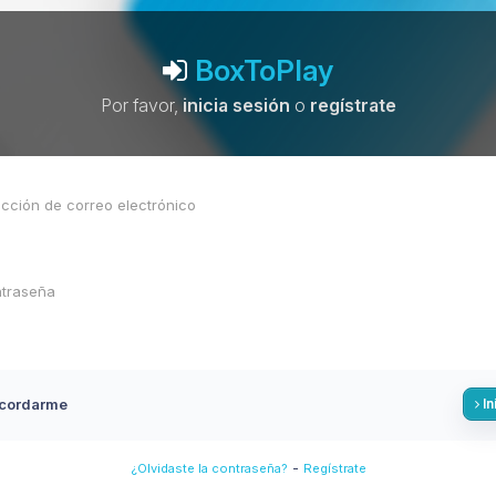
BoxToPlay
Por favor,
inicia sesión
o
regístrate
cordarme
In
-
¿Olvidaste la contraseña?
Regístrate