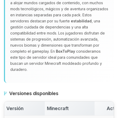
a alojar mundos cargados de contenido, con muchos
Yupi, por fin alguien con quien
mods tecnológicos, mágicos y de aventura organizados
hablar! Soy Choupy, tu pequeno
en instancias separadas para cada pack. Estos
asistente de BoxToPlay. Cuentame
servidores destacan por su fuerte
estabilidad
, una
que necesitas y moveré mis
gestión cuidada de dependencias y una alta
pequenos circuitos para ayudarte.
compatibilidad entre mods. Los jugadores disfrutan de
07/08/2026 14:50
sistemas de progresión, automatización avanzada,
nuevos biomas y dimensiones que transforman por
completo el gameplay. En
BoxToPlay
consideramos
este tipo de servidor ideal para comunidades que
buscan un servidor Minecraft moddeado profundo y
duradero.
Versiones disponibles
Versión
Minecraft
Acti