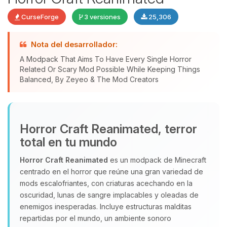
CurseForge
3 versiones
25,306
Nota del desarrollador:
A Modpack That Aims To Have Every Single Horror
Yupi, por fin alguien con quien
Related Or Scary Mod Possible While Keeping Things
hablar! Soy Choupy, tu pequeno
Balanced, By Zeyeo & The Mod Creators
asistente de BoxToPlay. Cuentame
que necesitas y moveré mis
pequenos circuitos para ayudarte.
06/08/2026 08:36
Horror Craft Reanimated, terror
total en tu mundo
Horror Craft Reanimated
es un modpack de Minecraft
centrado en el horror que reúne una gran variedad de
mods escalofriantes, con criaturas acechando en la
oscuridad, lunas de sangre implacables y oleadas de
enemigos inesperadas. Incluye estructuras malditas
repartidas por el mundo, un ambiente sonoro