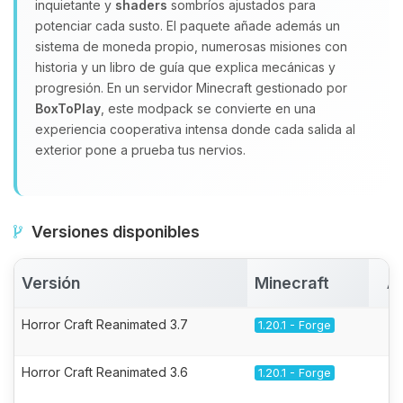
inquietante y
shaders
sombríos ajustados para
potenciar cada susto. El paquete añade además un
sistema de moneda propio, numerosas misiones con
historia y un libro de guía que explica mecánicas y
progresión. En un servidor Minecraft gestionado por
BoxToPlay
, este modpack se convierte en una
experiencia cooperativa intensa donde cada salida al
exterior pone a prueba tus nervios.
Versiones disponibles
Versión
Minecraft
A
Horror Craft Reanimated 3.7
1.20.1 - Forge
Horror Craft Reanimated 3.6
1.20.1 - Forge