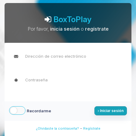
BoxToPlay
Por favor,
inicia sesión
o
regístrate
Recordarme
Iniciar sesión
-
¿Olvidaste la contraseña?
Regístrate