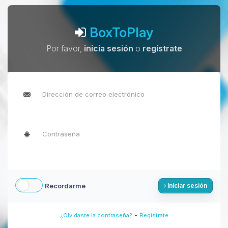
BoxToPlay
Por favor,
inicia sesión
o
regístrate
Recordarme
Iniciar sesión
-
¿Olvidaste la contraseña?
Regístrate