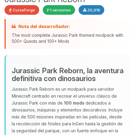
CurseForge
1 versiones
20,618
Yupi, por fin alguien con quien
Nota del desarrollador:
hablar! Soy Choupy, tu pequeno
The most complete Jurassic Park themed modpack with
asistente de BoxToPlay. Cuentame
500+ Quests and 100+ Mods
que necesitas y moveré mis
pequenos circuitos para ayudarte.
10/08/2026 11:39
Jurassic Park Reborn, la aventura
definitiva con dinosaurios
Jurassic Park Reborn es un modpack para servidor
Minecraft centrado en recrear el universo clásico de
Jurassic Park con más de
100 mods
dedicados a
dinosaurios, máquinas y elementos decorativos. Incluye
más de 500 misiones inspiradas en las películas, desde
la recolección de fósiles para InGen hasta la gestión de
la seguridad del parque, con un fuerte enfoque en la