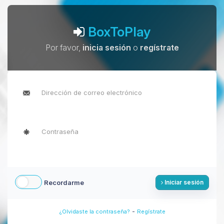
BoxToPlay
Por favor,
inicia sesión
o
regístrate
Recordarme
Iniciar sesión
-
¿Olvidaste la contraseña?
Regístrate