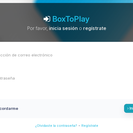
BoxToPlay
Por favor,
inicia sesión
o
regístrate
cordarme
In
-
¿Olvidaste la contraseña?
Regístrate