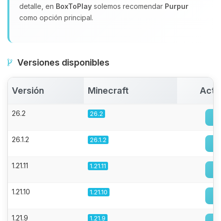
detalle, en
BoxToPlay
solemos recomendar
Purpur
como opción principal.
Versiones disponibles
Versión
Minecraft
Acti
26.2
26.2
26.1.2
26.1.2
1.21.11
1.21.11
1.21.10
1.21.10
1.21.9
1.21.9