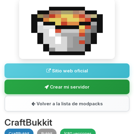
Sitio web oficial
Crear mi servidor
Volver a la lista de modpacks
CraftBukkit
CraftBukkit
Bukkit
80 versiones