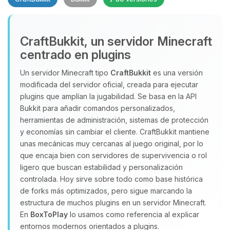
CraftBukkit, un servidor Minecraft
centrado en plugins
Un servidor Minecraft tipo
CraftBukkit
es una versión
modificada del servidor oficial, creada para ejecutar
Yupi, por fin alguien con quien
plugins que amplían la jugabilidad. Se basa en la API
hablar! Soy Choupy, tu pequeno
Bukkit para añadir comandos personalizados,
asistente de BoxToPlay. Cuentame
herramientas de administración, sistemas de protección
que necesitas y moveré mis
y economías sin cambiar el cliente. CraftBukkit mantiene
pequenos circuitos para ayudarte.
unas mecánicas muy cercanas al juego original, por lo
08/08/2026 09:27
que encaja bien con servidores de supervivencia o rol
ligero que buscan estabilidad y personalización
controlada. Hoy sirve sobre todo como base histórica
de forks más optimizados, pero sigue marcando la
estructura de muchos plugins en un servidor Minecraft.
En
BoxToPlay
lo usamos como referencia al explicar
entornos modernos orientados a plugins.