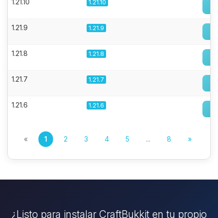
1.21.10
1.21.10
1.21.9
1.21.9
1.21.8
1.21.8
1.21.7
1.21.7
1.21.6
1.21.6
«
1
2
3
4
5
...
8
»
¿Listo para instalar CraftBukkit en tu propio