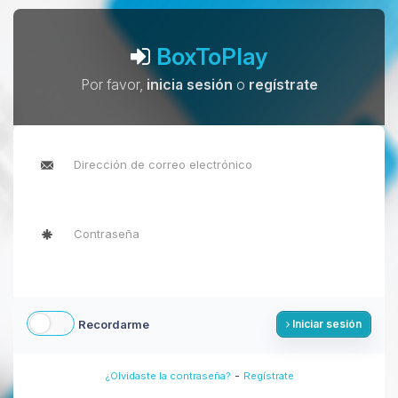
BoxToPlay
Por favor,
inicia sesión
o
regístrate
Recordarme
Iniciar sesión
-
¿Olvidaste la contraseña?
Regístrate