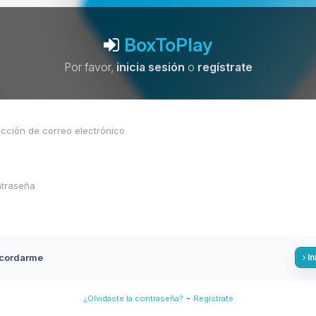
BoxToPlay
Por favor,
inicia sesión
o
regístrate
cordarme
In
-
¿Olvidaste la contraseña?
Regístrate