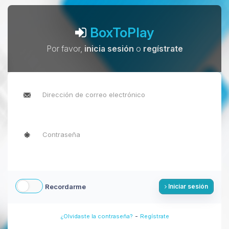
BoxToPlay
Por favor,
inicia sesión
o
regístrate
Recordarme
Iniciar sesión
-
¿Olvidaste la contraseña?
Regístrate