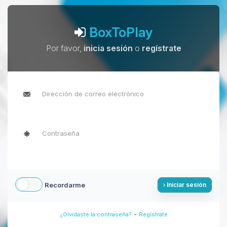
BoxToPlay
Por favor,
inicia sesión
o
regístrate
Recordarme
Iniciar sesión
-
¿Olvidaste la contraseña?
Regístrate