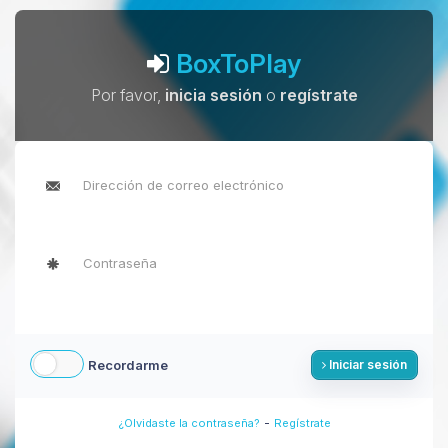
BoxToPlay
Por favor,
inicia sesión
o
regístrate
Recordarme
Iniciar sesión
-
¿Olvidaste la contraseña?
Regístrate