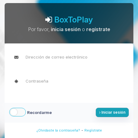
BoxToPlay
Por favor,
inicia sesión
o
regístrate
Recordarme
Iniciar sesión
-
¿Olvidaste la contraseña?
Regístrate