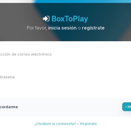
BoxToPlay
Por favor,
inicia sesión
o
regístrate
cordarme
In
-
¿Olvidaste la contraseña?
Regístrate