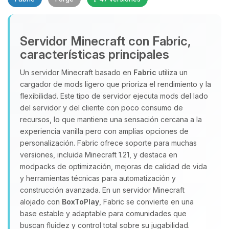
Servidor Minecraft con Fabric,
características principales
Un servidor Minecraft basado en
Fabric
utiliza un
cargador de mods ligero que prioriza el rendimiento y la
Yupi, por fin alguien con quien
flexibilidad. Este tipo de servidor ejecuta mods del lado
hablar! Soy Choupy, tu pequeno
del servidor y del cliente con poco consumo de
asistente de BoxToPlay. Cuentame
recursos, lo que mantiene una sensación cercana a la
que necesitas y moveré mis
experiencia vanilla pero con amplias opciones de
pequenos circuitos para ayudarte.
personalización. Fabric ofrece soporte para muchas
08/08/2026 01:31
versiones, incluida Minecraft 1.21, y destaca en
modpacks de optimización, mejoras de calidad de vida
y herramientas técnicas para automatización y
construcción avanzada. En un servidor Minecraft
alojado con
BoxToPlay
, Fabric se convierte en una
base estable y adaptable para comunidades que
buscan fluidez y control total sobre su jugabilidad.