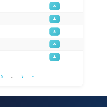
5
...
8
»