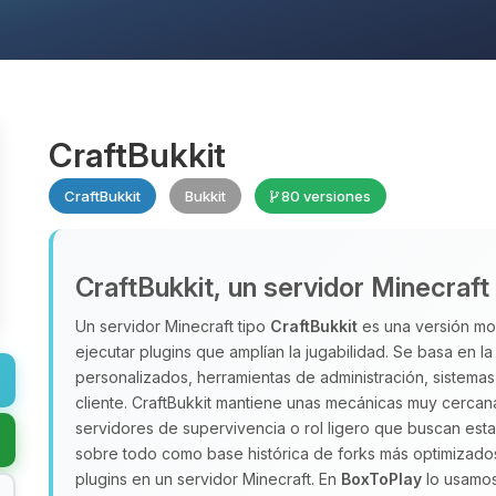
CraftBukkit
CraftBukkit
Bukkit
80 versiones
CraftBukkit, un servidor Minecraft
Un servidor Minecraft tipo
CraftBukkit
es una versión mod
ejecutar plugins que amplían la jugabilidad. Se basa en l
personalizados, herramientas de administración, sistema
cliente. CraftBukkit mantiene unas mecánicas muy cercana
servidores de supervivencia o rol ligero que buscan esta
sobre todo como base histórica de forks más optimizado
plugins en un servidor Minecraft. En
BoxToPlay
lo usamos