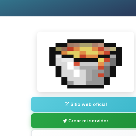
Sitio web oficial
Crear mi servidor