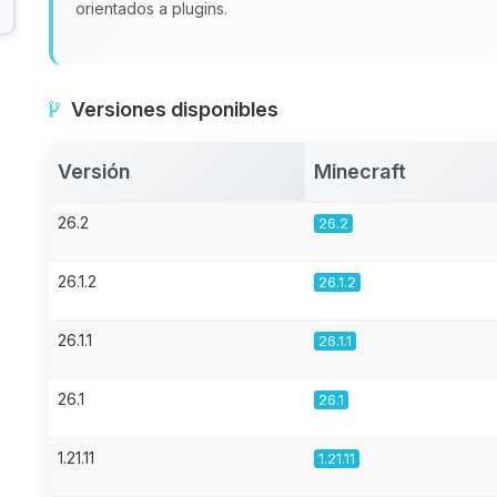
orientados a plugins.
Versiones disponibles
Versión
Minecraft
26.2
26.2
26.1.2
26.1.2
26.1.1
26.1.1
26.1
26.1
1.21.11
1.21.11