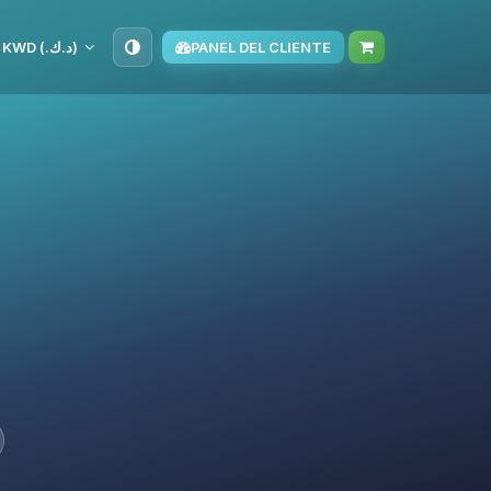
KWD (د.ك.‏)
PANEL DEL CLIENTE