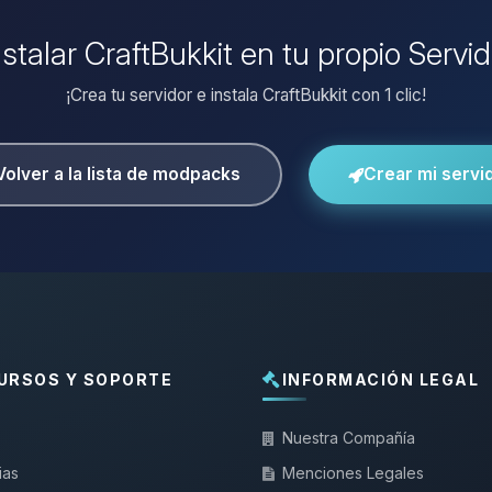
nstalar CraftBukkit en tu propio Servi
¡Crea tu servidor e instala CraftBukkit con 1 clic!
Volver a la lista de modpacks
Crear mi servi
URSOS Y SOPORTE
INFORMACIÓN LEGAL
Nuestra Compañía
ias
Menciones Legales