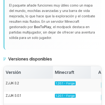
El paquete añade funciones muy útiles como un mapa
del mundo, mochilas avanzadas y una barra de vida
mejorada, lo que hace que la exploración y el combate
resulten más fluidos. En un servidor Minecraft
gestionado por
BoxToPlay
, el modpack destaca en
partidas multijugador, sin dejar de ofrecer una aventura
sólida para un solo jugador.
Versiones disponibles
Versión
Minecraft
Act
ZJJK-3.2
1.20.1 - Forge
ZJJK-3.0.1
1.20.1 - Forge