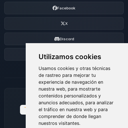
Facebook
X
Discord
Foro
Utilizamos cookies
Usamos cookies y otras técnicas
de rastreo para mejorar tu
experiencia de navegación en
nuestra web, para mostrarte
contenidos personalizados y
MÉTODOS DE PAGO ACEPTADOS
anuncios adecuados, para analizar
el tráfico en nuestra web y para
comprender de donde llegan
nuestros visitantes.