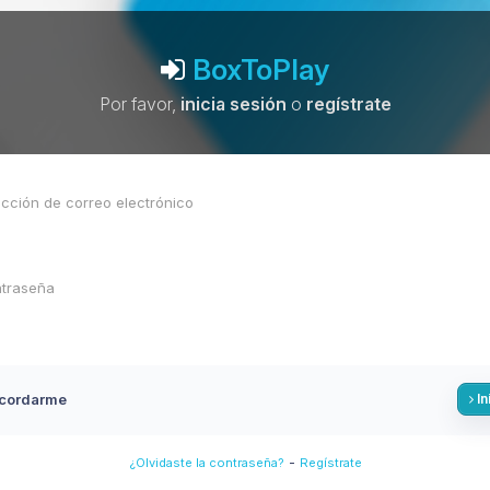
BoxToPlay
Por favor,
inicia sesión
o
regístrate
cordarme
In
-
¿Olvidaste la contraseña?
Regístrate