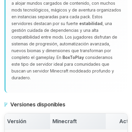
Yupi, por fin alguien con quien
a alojar mundos cargados de contenido, con muchos
hablar! Soy Choupy, tu pequeno
mods tecnológicos, mágicos y de aventura organizados
asistente de BoxToPlay. Cuentame
en instancias separadas para cada pack. Estos
que necesitas y moveré mis
servidores destacan por su fuerte
estabilidad
, una
pequenos circuitos para ayudarte.
gestión cuidada de dependencias y una alta
10/08/2026 04:19
compatibilidad entre mods. Los jugadores disfrutan de
sistemas de progresión, automatización avanzada,
nuevos biomas y dimensiones que transforman por
completo el gameplay. En
BoxToPlay
consideramos
este tipo de servidor ideal para comunidades que
buscan un servidor Minecraft moddeado profundo y
duradero.
Versiones disponibles
Versión
Minecraft
Acti