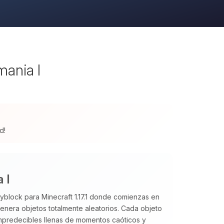
ania I
d!
 I
block para Minecraft 1.17.1 donde comienzas en
nera objetos totalmente aleatorios. Cada objeto
impredecibles llenas de momentos caóticos y