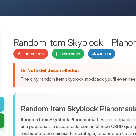
Random Item Skyblock - Planom
CurseForge
1 versiones
44,074
Nota del desarrollador:
The only random item skyblock modpack you'll ever nee
Random Item Skyblock Planomania
Random Item Skyblock Planomania I
es un modpack sky
una pequeña isla suspendida con un bloque OBRD que ge
recibido puede cambiar tu estrategia, creando partidas 