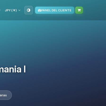
JPY (￥)
PANEL DEL CLIENTE
ania I
arias