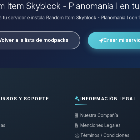
m Item Skyblock - Planomania I en tu
a tu servidor e instala Random Item Skyblock - Planomania I con 1 
Volver a la lista de modpacks
Crear mi servi
URSOS Y SOPORTE
INFORMACIÓN LEGAL
Nuestra Compañía
ias
Menciones Legales
Términos / Condiciones