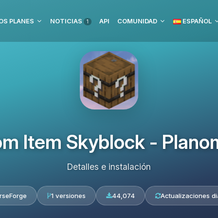
OS PLANES
NOTICIAS
API
COMUNIDAD
ESPAÑOL
1
m Item Skyblock - Planom
Detalles e instalación
rseForge
1 versiones
44,074
Actualizaciones di