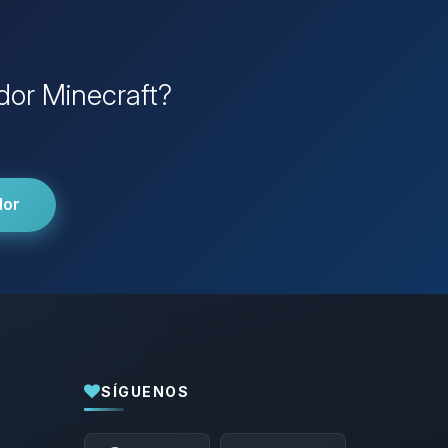
idor Minecraft?
dor
SÍGUENOS
Yupi, por fin alguien con quien hablar!
Soy Choupy, tu pequeno asistente de