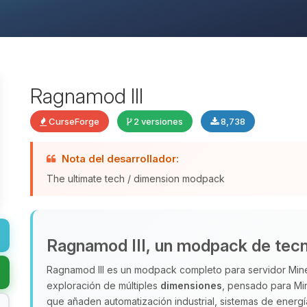
Ragnamod III
CurseForge
2 versiones
8,738
Nota del desarrollador:
The ultimate tech / dimension modpack
Ragnamod III, un modpack de tecn
Ragnamod III es un modpack completo para servidor Mine
exploración de múltiples
dimensiones
, pensado para Mi
que añaden automatización industrial, sistemas de energ