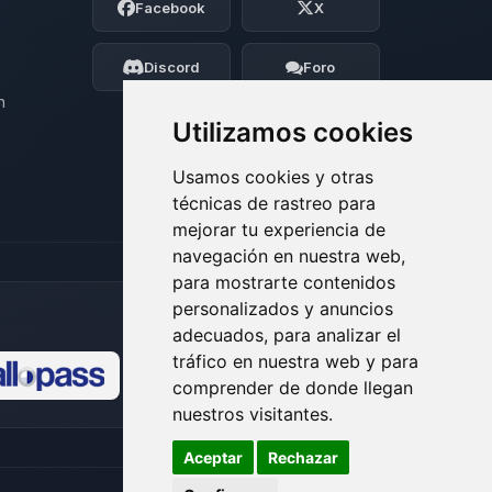
Facebook
X
BoxToPlay. Cuentame que necesitas y
moveré mis pequenos circuitos para
ayudarte.
Discord
Foro
06/08/2026 00:04
n
Utilizamos cookies
Usamos cookies y otras
técnicas de rastreo para
mejorar tu experiencia de
navegación en nuestra web,
para mostrarte contenidos
personalizados y anuncios
adecuados, para analizar el
tráfico en nuestra web y para
comprender de donde llegan
🍪
nuestros visitantes.
Aceptar
Rechazar