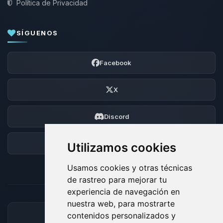
Política de Privacidad
SÍGUENOS
Facebook
X
Discord
Foro
Utilizamos cookies
Usamos cookies y otras técnicas
de rastreo para mejorar tu
experiencia de navegación en
nuestra web, para mostrarte
contenidos personalizados y
MÉTODOS DE PAGO ACEPTADOS