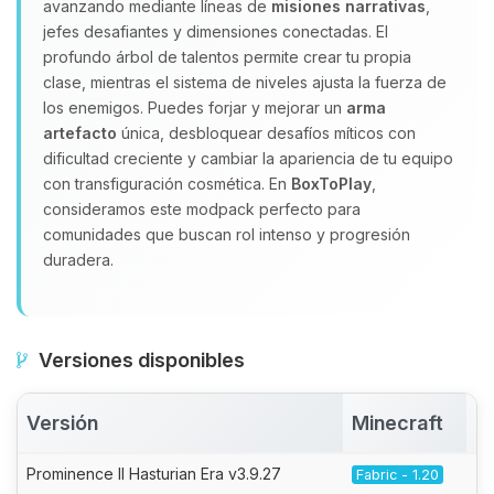
avanzando mediante líneas de
misiones narrativas
,
jefes desafiantes y dimensiones conectadas. El
profundo árbol de talentos permite crear tu propia
clase, mientras el sistema de niveles ajusta la fuerza de
los enemigos. Puedes forjar y mejorar un
arma
artefacto
única, desbloquear desafíos míticos con
dificultad creciente y cambiar la apariencia de tu equipo
con transfiguración cosmética. En
BoxToPlay
,
consideramos este modpack perfecto para
comunidades que buscan rol intenso y progresión
duradera.
Versiones disponibles
Versión
Minecraft
A
Prominence II Hasturian Era v3.9.27
Fabric - 1.20