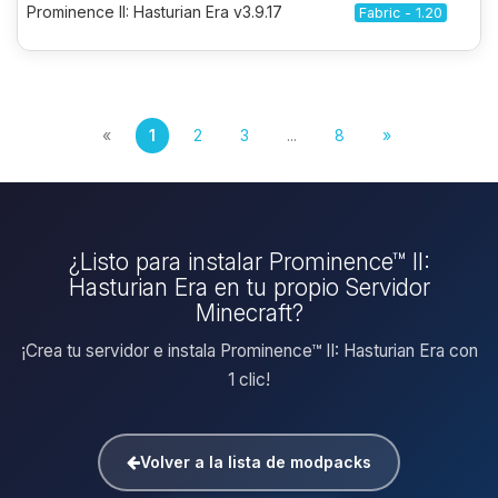
Prominence II: Hasturian Era v3.9.17
Fabric - 1.20
«
1
2
3
...
8
»
¿Listo para instalar Prominence™ II:
Hasturian Era en tu propio Servidor
Minecraft?
¡Crea tu servidor e instala Prominence™ II: Hasturian Era con
1 clic!
Volver a la lista de modpacks