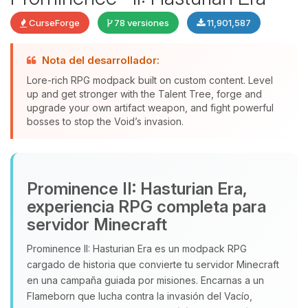
CurseForge
78 versiones
11,901,587
Nota del desarrollador:
Lore-rich RPG modpack built on custom content. Level
up and get stronger with the Talent Tree, forge and
upgrade your own artifact weapon, and fight powerful
bosses to stop the Void’s invasion.
Yupi, por fin alguien con quien
Prominence II: Hasturian Era,
hablar! Soy Choupy, tu pequeno
asistente de BoxToPlay. Cuentame
experiencia RPG completa para
que necesitas y moveré mis
servidor Minecraft
pequenos circuitos para ayudarte.
Prominence II: Hasturian Era es un modpack RPG
08/08/2026 09:06
cargado de historia que convierte tu servidor Minecraft
en una campaña guiada por misiones. Encarnas a un
Flameborn que lucha contra la invasión del Vacío,