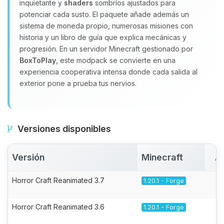
inquietante y
shaders
sombríos ajustados para
potenciar cada susto. El paquete añade además un
sistema de moneda propio, numerosas misiones con
historia y un libro de guía que explica mecánicas y
progresión. En un servidor Minecraft gestionado por
BoxToPlay
, este modpack se convierte en una
experiencia cooperativa intensa donde cada salida al
exterior pone a prueba tus nervios.
Versiones disponibles
Versión
Minecraft
A
Horror Craft Reanimated 3.7
1.20.1 - Forge
Horror Craft Reanimated 3.6
1.20.1 - Forge