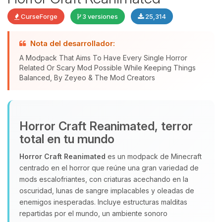
CurseForge
3 versiones
25,314
Nota del desarrollador:
A Modpack That Aims To Have Every Single Horror
Yupi, por fin alguien con quien
Related Or Scary Mod Possible While Keeping Things
hablar! Soy Choupy, tu pequeno
Balanced, By Zeyeo & The Mod Creators
asistente de BoxToPlay. Cuentame
que necesitas y moveré mis
pequenos circuitos para ayudarte.
08/08/2026 06:09
Horror Craft Reanimated, terror
total en tu mundo
Horror Craft Reanimated
es un modpack de Minecraft
centrado en el horror que reúne una gran variedad de
mods escalofriantes, con criaturas acechando en la
oscuridad, lunas de sangre implacables y oleadas de
enemigos inesperadas. Incluye estructuras malditas
repartidas por el mundo, un ambiente sonoro