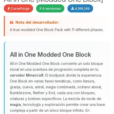
CurseForge
4 versiones
4,166,149
Nota del desarrollador:
Yupi, por fin alguien con quien
A true modded One Block Pack with 11 different phases.
hablar! Soy Choupy, tu pequeno
asistente de BoxToPlay. Cuentame
que necesitas y moveré mis
pequenos circuitos para ayudarte.
All in One Modded One Block
08/08/2026 09:18
All in One Modded One Block convierte un solo bloque
inicial en una aventura de progresión completa en tu
servidor Minecraft
. El modpack divide la experiencia
One Block en varias fases temáticas, como llanura,
granja, cueva, astral, magia combinada, océano abisal,
Bumblezone, Nether y End, cada una con bloques,
criaturas y botines específicos. La mezcla de mods de
magia
, tecnología y exploración permite crear una base
compleja a partir de un único bloque infinito. En