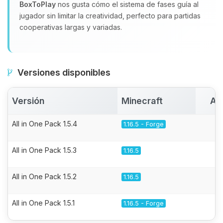
BoxToPlay
nos gusta cómo el sistema de fases guía al
jugador sin limitar la creatividad, perfecto para partidas
cooperativas largas y variadas.
Versiones disponibles
Versión
Minecraft
Ac
All in One Pack 1.5.4
1.16.5 - Forge
All in One Pack 1.5.3
1.16.5
All in One Pack 1.5.2
1.16.5
All in One Pack 1.5.1
1.16.5 - Forge