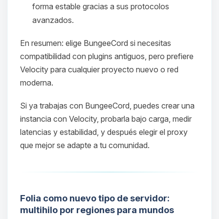
forma estable gracias a sus protocolos
avanzados.
En resumen: elige BungeeCord si necesitas
compatibilidad con plugins antiguos, pero prefiere
Velocity para cualquier proyecto nuevo o red
moderna.
Si ya trabajas con BungeeCord, puedes crear una
Yupi, por fin alguien con quien
instancia con Velocity, probarla bajo carga, medir
hablar! Soy Choupy, tu pequeno
latencias y estabilidad, y después elegir el proxy
asistente de BoxToPlay. Cuentame
que mejor se adapte a tu comunidad.
que necesitas y moveré mis
pequenos circuitos para ayudarte.
07/08/2026 05:49
Folia como nuevo tipo de servidor:
multihilo por regiones para mundos