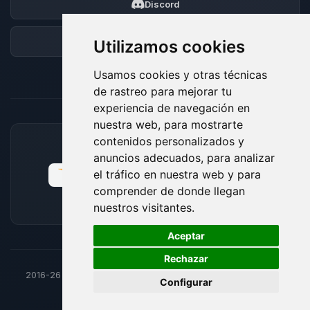
Discord
Foro
Utilizamos cookies
Usamos cookies y otras técnicas
de rastreo para mejorar tu
experiencia de navegación en
nuestra web, para mostrarte
contenidos personalizados y
MÉTODOS DE PAGO ACEPTADOS
anuncios adecuados, para analizar
el tráfico en nuestra web y para
comprender de donde llegan
nuestros visitantes.
🍪
Aceptar
Rechazar
2016-26
© BoxToPlay - Todos los derechos reservados por
Configurar
ByteLogic