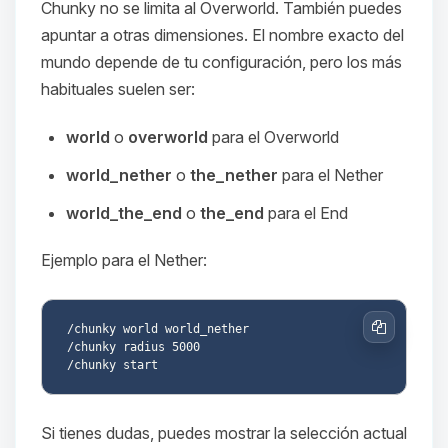
hablar! Soy Choupy, tu pequeno
Chunky no se limita al Overworld. También puedes
asistente de BoxToPlay. Cuentame
apuntar a otras dimensiones. El nombre exacto del
que necesitas y moveré mis
mundo depende de tu configuración, pero los más
pequenos circuitos para ayudarte.
habituales suelen ser:
09/08/2026 05:35
world
o
overworld
para el Overworld
world_nether
o
the_nether
para el Nether
world_the_end
o
the_end
para el End
Ejemplo para el Nether:
/chunky world world_nether

Copiar
/chunky radius 5000

Si tienes dudas, puedes mostrar la selección actual