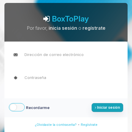
BoxToPlay
Por favor,
inicia sesión
o
regístrate
Recordarme
Iniciar sesión
-
¿Olvidaste la contraseña?
Regístrate