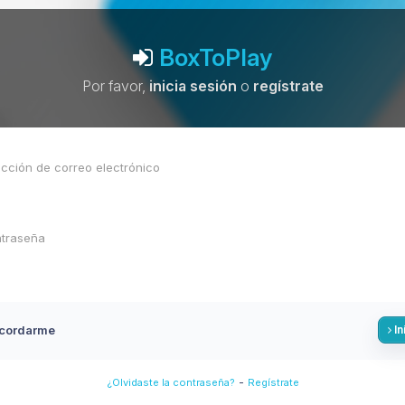
BoxToPlay
Por favor,
inicia sesión
o
regístrate
cordarme
In
-
¿Olvidaste la contraseña?
Regístrate